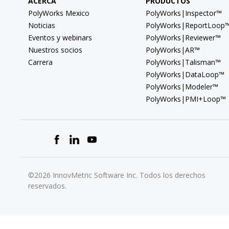
ACERCA
PRODUCTOS
PolyWorks Mexico
PolyWorks|Inspector™
Noticias
PolyWorks|ReportLoop
Eventos y webinars
PolyWorks|Reviewer™
Nuestros socios
PolyWorks|AR™
Carrera
PolyWorks|Talisman™
PolyWorks|DataLoop™
PolyWorks|Modeler™
PolyWorks|PMI+Loop™
©2026 InnovMetric Software Inc. Todos los derechos
reservados.