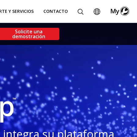
TE Y SERVICIOS
CONTACTO
Solicite una
demostración
 integra su plataforma