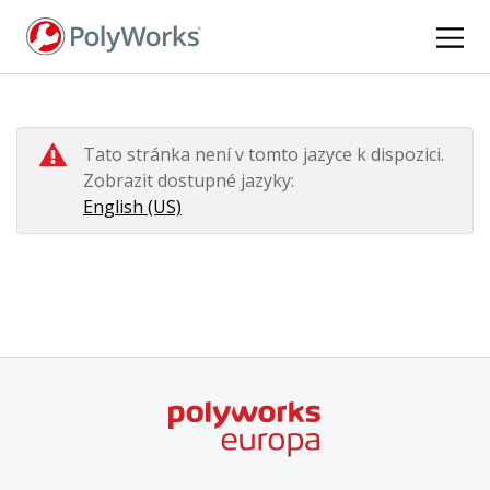
Skip
to
main
content
Tato stránka není v tomto jazyce k dispozici.
Zobrazit dostupné jazyky:
English (US)