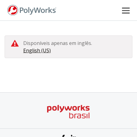
Pular
para
o
conteúdo
principal
Disponíveis apenas em inglês.
English (US)