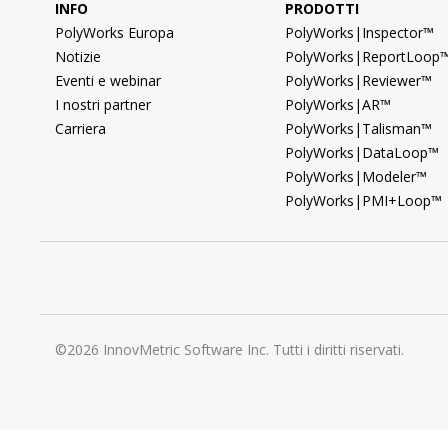
INFO
PRODOTTI
PolyWorks Europa
PolyWorks|Inspector™
Notizie
PolyWorks|ReportLoop
Eventi e webinar
PolyWorks|Reviewer™
I nostri partner
PolyWorks|AR™
Carriera
PolyWorks|Talisman™
PolyWorks|DataLoop™
PolyWorks|Modeler™
PolyWorks|PMI+Loop™
©2026 InnovMetric Software Inc. Tutti i diritti riservati.