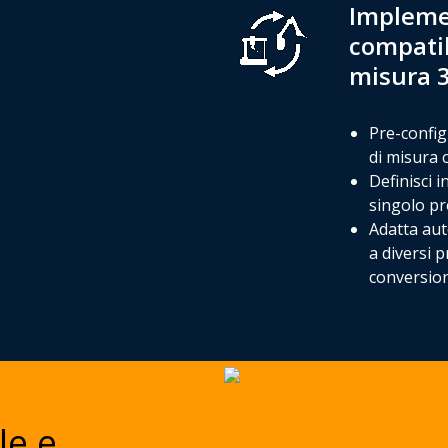
Implemen
compatibi
misura 
Pre-configu
di misura c
Definisci i
singolo pr
Adatta aut
a diversi p
conversion
le e