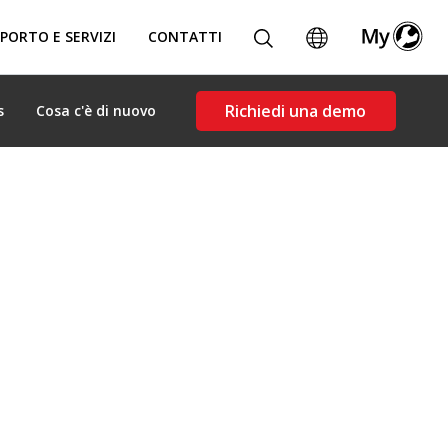
PORTO E SERVIZI
CONTATTI
Richiedi una demo
s
Cosa c'è di nuovo
alità 3D per tenere sotto
one del prodotto.