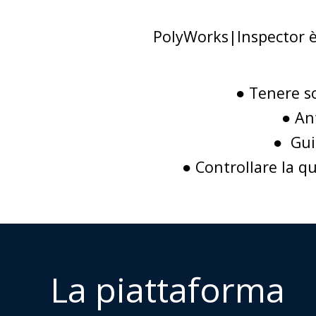
PolyWorks|Inspector è 
● Tenere so
● An
● Gui
● Controllare la qu
La piattaforma