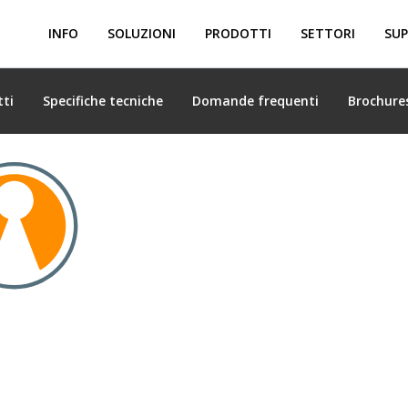
INFO
SOLUZIONI
PRODOTTI
SETTORI
SUP
tti
Specifiche tecniche
Domande frequenti
Brochure
dimensionale e controllo qu
essi di ingegneria e produzi