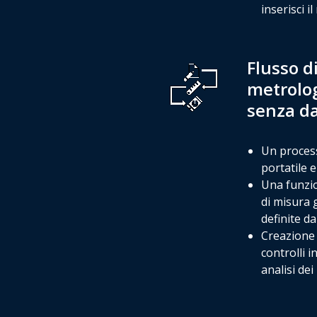
inserisci i
Flusso d
metrolog
senza d
Un process
portatile
Una funzio
di misura 
definite da
Creazione 
controlli i
analisi dei