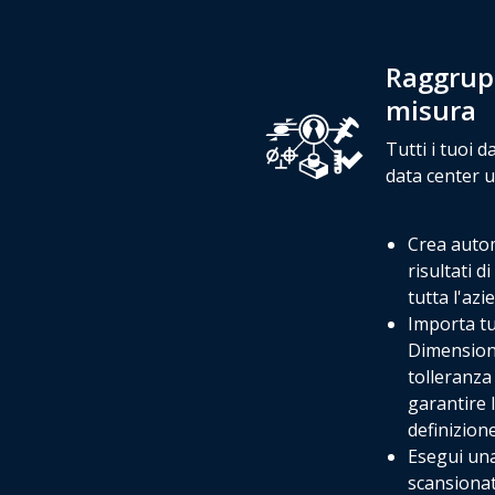
Raggrupp
misura
Tutti i tuoi 
data center u
Crea autom
risultati d
tutta l'az
Importa tut
Dimension
tolleranza
garantire l
definizion
Esegui una
scansionat