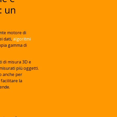
: un
nte motore di
i dati,
algoritmi
ampia gamma di
.
i di misura 3D e
isurati più oggetti.
o anche per
facilitare la
iende.