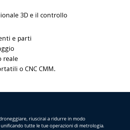
onale 3D e il controllo
enti e parti
aggio
 reale
portatili o CNC CMM.
roneggiare, riuscirai a ridurre in modo
vi unificando tutte le tue operazioni di metrologia.