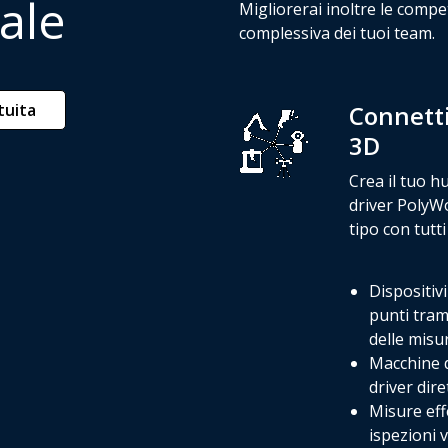
ale
Migliorerai inoltre le compet
complessiva dei tuoi team.
ita​​
Connettit
3D
Crea il tuo hu
driver PolyWo
tipo con tutti
Dispositivi
punti trami
delle misu
Macchine d
driver dire
Misure eff
ispezioni v