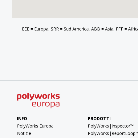
EEE = Europa, SRR = Sud America, ABB = Asia, FFF = Afr
INFO
PRODOTTI
PolyWorks Europa
PolyWorks|Inspector™
Notizie
PolyWorks|ReportLoop