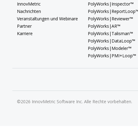
InnovMetric
PolyWorks|Inspector™
Nachrichten
PolyWorks|ReportLoop
Veranstaltungen und Webinare
PolyWorks|Reviewer™
Partner
PolyWorks|AR™
Karriere
PolyWorks|Talisman™
PolyWorks|DataLoop™
PolyWorks|Modeler™
PolyWorks|PMI+Loop™
©2026 InnovMetric Software Inc. Alle Rechte vorbehalten.