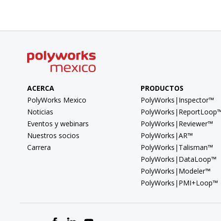
ACERCA
PRODUCTOS
PolyWorks Mexico
PolyWorks|Inspector™
Noticias
PolyWorks|ReportLoop
Eventos y webinars
PolyWorks|Reviewer™
Nuestros socios
PolyWorks|AR™
Carrera
PolyWorks|Talisman™
PolyWorks|DataLoop™
PolyWorks|Modeler™
PolyWorks|PMI+Loop™