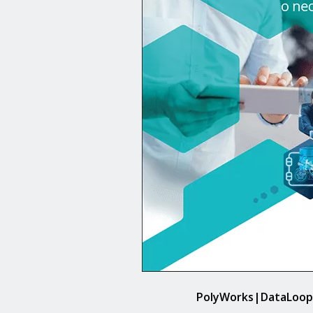
PolyWorks|DataLoop™