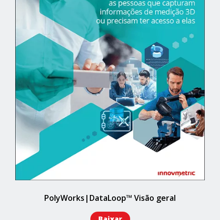
PolyWorks|DataLoop™ Visão geral
Baixar