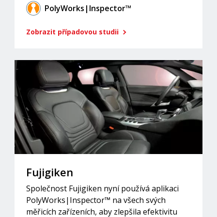
PolyWorks|Inspector™
Zobrazit případovou studii
Fujigiken
Společnost Fujigiken nyní používá aplikaci
PolyWorks|Inspector™ na všech svých
měřicích zařízeních, aby zlepšila efektivitu