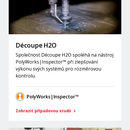
Découpe H2O
Společnost Découpe H2O spoléhá na nástroj
PolyWorks|Inspector™ při zlepšování
výkonu svých systémů pro rozměrovou
kontrolu.
PolyWorks|Inspector™
Zobrazit případovou studii