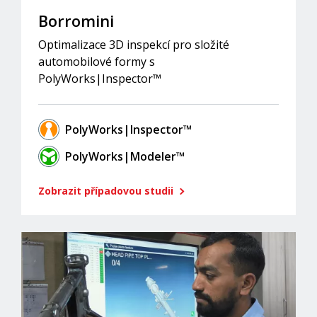
Borromini
Optimalizace 3D inspekcí pro složité
automobilové formy s
PolyWorks|Inspector™
PolyWorks|Inspector™
PolyWorks|Modeler™
Zobrazit případovou studii