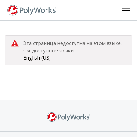
Перейти
к
основному
содержанию
Эта страница недоступна на этом языке.
См. доступные языки:
English (US)