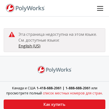
Перейти
к
основному
содержанию
Эта страница недоступна на этом языке.
См. доступные языки:
English (US)
Канада и США
1‑418‑688‑2061 | 1‑888‑688‑2061
или
просмотрите полный
список местных номеров для стран
.
Как купить