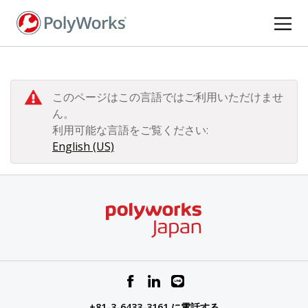
メ
イ
ン
コ
ン
テ
このページはこの言語ではご利用いただけませ
ン
ん。
ツ
利用可能な言語をご覧ください:
に
English (US)
移
動
+81-3-6433-3161 に電話する