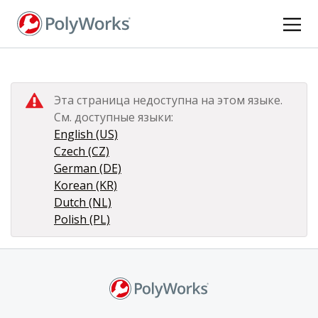
Перейти
к
основному
содержанию
Эта страница недоступна на этом языке.
См. доступные языки:
English (US)
Czech (CZ)
German (DE)
Korean (KR)
Dutch (NL)
Polish (PL)