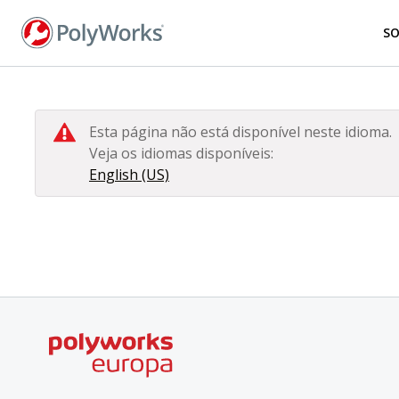
Pular
para
S
o
conteúdo
principal
Esta página não está disponível neste idioma.
Veja os idiomas disponíveis:
English (US)