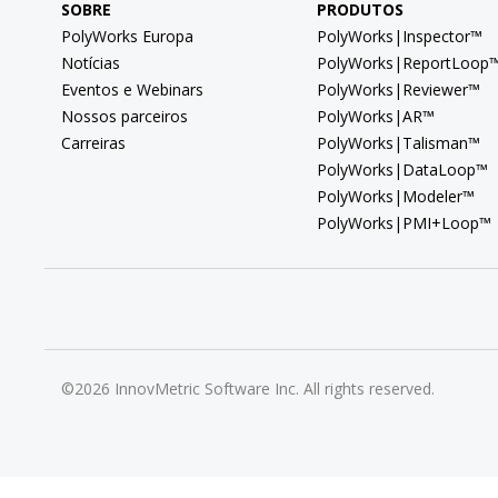
SOBRE
PRODUTOS
PolyWorks Europa
PolyWorks|Inspector™
Notícias
PolyWorks|ReportLoop
Eventos e Webinars
PolyWorks|Reviewer™
Nossos parceiros
PolyWorks|AR™
Carreiras
PolyWorks|Talisman™
PolyWorks|DataLoop™
PolyWorks|Modeler™
PolyWorks|PMI+Loop™
©2026 InnovMetric Software Inc. All rights reserved.