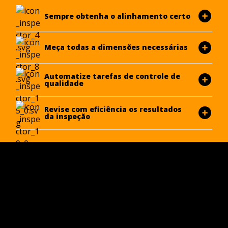
Sempre obtenha o alinhamento certo
Meça todas a dimensões necessárias
Automatize tarefas de controle de
qualidade
Revise com eficiência os resultados
da inspeção