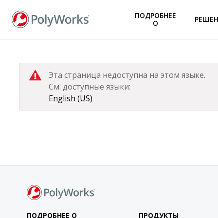
Перейти
ПОДРОБНЕЕ
к
РЕШЕ
О
основному
содержанию
Эта страница недоступна на этом языке.
См. доступные языки:
English (US)
ПОДРОБНЕЕ О
ПРОДУКТЫ