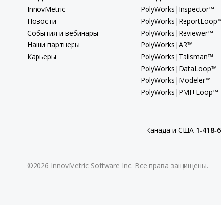
InnovMetric
PolyWorks|Inspector™
Новости
PolyWorks|ReportLoop
События и вебинары
PolyWorks|Reviewer™
Наши партнеры
PolyWorks|AR™
Карьеры
PolyWorks|Talisman™
PolyWorks|DataLoop™
PolyWorks|Modeler™
PolyWorks|PMI+Loop™
Канада и США
1‑418‑6
©2026 InnovMetric Software Inc. Все права защищены.