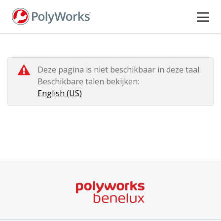
Overslaan
en
naar
de
inhoud
gaan
Deze pagina is niet beschikbaar in deze taal.
Beschikbare talen bekijken:
English (US)