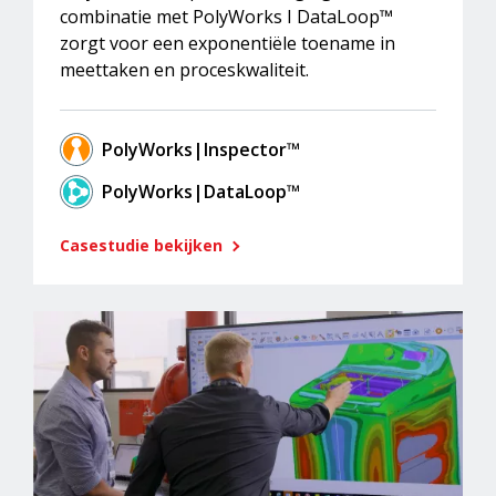
combinatie met PolyWorks I DataLoop™
zorgt voor een exponentiële toename in
meettaken en proceskwaliteit.
PolyWorks|Inspector™
PolyWorks|DataLoop™
Casestudie bekijken