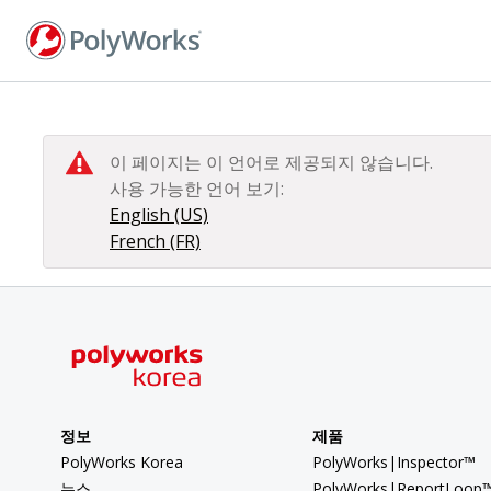
주
요
콘
텐
츠
로
이 페이지는 이 언어로 제공되지 않습니다.
건
사용 가능한 언어 보기:
너
English (US)
뛰
French (FR)
기
정보
제품
PolyWorks Korea
PolyWorks|Inspector™
뉴스
PolyWorks|ReportLoop