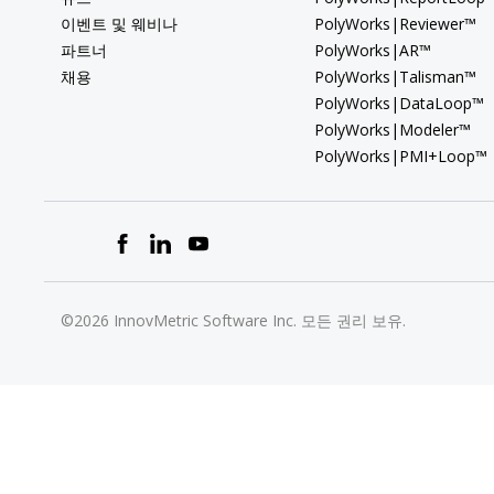
이벤트 및 웨비나
PolyWorks|Reviewer™
파트너
PolyWorks|AR™
채용
PolyWorks|Talisman™
PolyWorks|DataLoop™
PolyWorks|Modeler™
PolyWorks|PMI+Loop™
©2026 InnovMetric Software Inc. 모든 권리 보유.