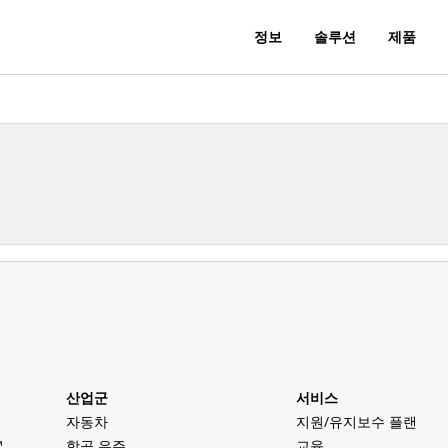
정보
솔루션
제품
산업군
서비스
자동차
지원/유지보수 플랜
™
항공 우주
교육