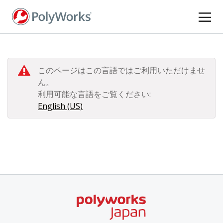
メ
イ
ン
コ
ン
テ
このページはこの言語ではご利用いただけませ
ン
ん。
ツ
利用可能な言語をご覧ください:
に
English (US)
移
動