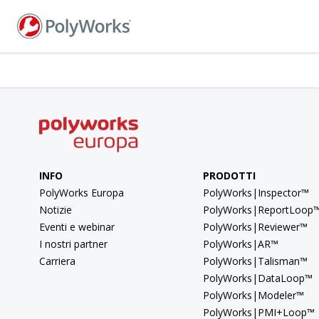
Salta
al
contenuto
principale
INFO
PRODOTTI
PolyWorks Europa
PolyWorks|Inspector™
Notizie
PolyWorks|ReportLoop
Eventi e webinar
PolyWorks|Reviewer™
I nostri partner
PolyWorks|AR™
Carriera
PolyWorks|Talisman™
PolyWorks|DataLoop™
PolyWorks|Modeler™
PolyWorks|PMI+Loop™