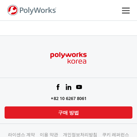
주
요
콘
텐
츠
로
건
너
뛰
기
+82 10 6267 8061
구매 방법
라이센스 계약
이용 약관
개인정보처리방침
쿠키 레퍼런스