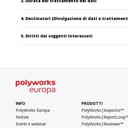
3. Durata del trattamento dei dati
4. Destinatari (Divulgazione di dati o trattamen
5. Diritti dei soggetti interessati
INFO
PRODOTTI
PolyWorks Europa
PolyWorks|Inspector™
Notizie
PolyWorks|ReportLoop
Eventi e webinar
PolyWorks|Reviewer™