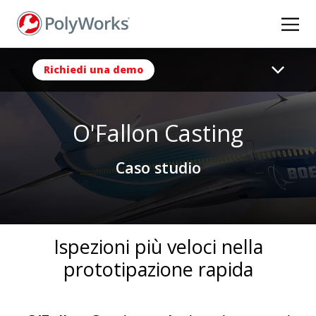
Salta
al
contenuto
principale
Richiedi una demo
O'Fallon Casting
Caso studio
Ispezioni più veloci nella
prototipazione rapida