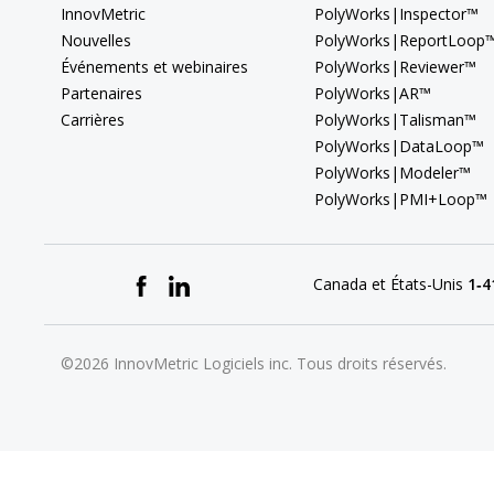
InnovMetric
PolyWorks|Inspector™
Nouvelles
PolyWorks|ReportLoop
Événements et webinaires
PolyWorks|Reviewer™
Partenaires
PolyWorks|AR™
Carrières
PolyWorks|Talisman™
PolyWorks|DataLoop™
PolyWorks|Modeler™
PolyWorks|PMI+Loop™
Canada et États-Unis
1‑4
©2026 InnovMetric Logiciels inc. Tous droits réservés.