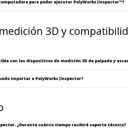
a computadora para poder ejecutar PolyWorks|Inspector™?
 medición 3D y compatibili
ble con los dispositivos de medición 3D de palpado y esc
uedo importar a PolyWorks|Inspector?
o
pector. ¿Durante cuánto tiempo recibiré soporte técnico?