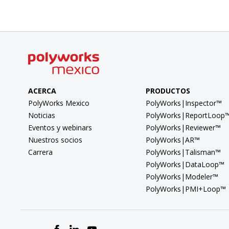
ACERCA
PRODUCTOS
PolyWorks Mexico
PolyWorks|Inspector™
Noticias
PolyWorks|ReportLoop
Eventos y webinars
PolyWorks|Reviewer™
Nuestros socios
PolyWorks|AR™
Carrera
PolyWorks|Talisman™
PolyWorks|DataLoop™
PolyWorks|Modeler™
PolyWorks|PMI+Loop™