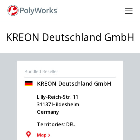
Skip
to
main
content
KREON Deutschland GmbH
Bundled Reseller
KREON Deutschland GmbH
Lilly-Reich-Str. 11
31137
Hildesheim
Germany
Territories: DEU
Map