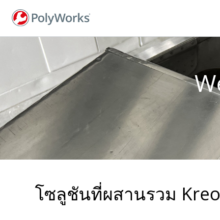
ข้าม
ไป
ยัง
เนื้อหา
หลัก
We
โซลูชันที่ผสานรวม Kre