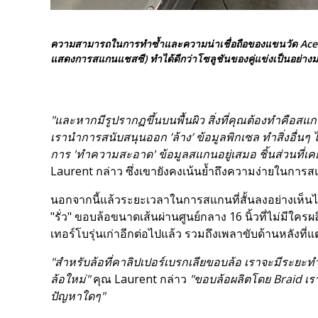
ความสามารถในการทำซ้ำและความน่าเชื่อถือของแขนวัด Ace
แสดงการสแกนแชสซี) ทำได้ดีกว่าโซลูชันของคู่แข่งเป็นอย่าง
"และหากมีรูปรากฏขึ้นบนพื้นผิว สิ่งที่คุณต้องทำคือสแกน
เรานำการสนับสนุนออก ’ล้าง’ ข้อมูลพิกเซล ทำสิ่งอื่นๆ
การ 'ทำความสะอาด' ข้อมูลสแกนอยู่เสมอ ชิ้นส่วนที่เคย
Laurent กล่าว ซึ่งเขายังคงเน้นย้ำถึงความง่ายในการส
นอกจากนี้แล้วระยะเวลาในการสแกนที่สั้นลงอย่างเห็นได
"รั่ว" ขอบล้อขนาดเส้นผ่านศูนย์กลาง 16 นิ้วที่ไม่มีใคร
เทอร์โบรุ่นเก่าอีกต่อไปแล้ว รวมถึงเพลาขับด้านหลังที
"สำหรับล้อที่คาลิปเปอร์เบรกเลียขอบล้อ เราจะมีระย
ล้อใหม่"
คุณ Laurent กล่าว
"ขอบล้อผลิตโดย Braid เรา
ปัญหาใดๆ"