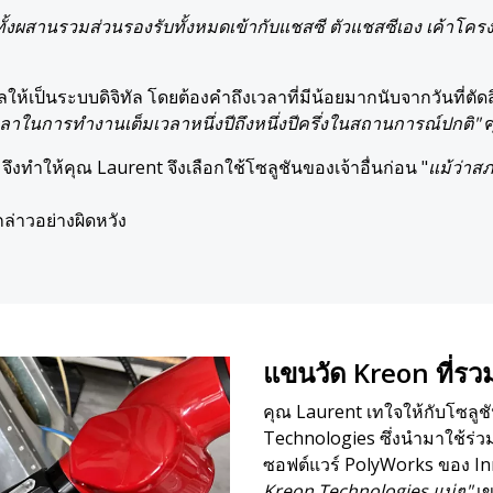
มทั้งผสานรวมส่วนรองรับทั้งหมดเข้ากับแชสซี ตัวแชสซีเอง เค้าโคร
เป็นระบบดิจิทัล โดยต้องคำถึงเวลาที่มีน้อยมากนับจากวันที่ตัดสิ
้เวลาในการทำงานเต็มเวลาหนึ่งปีถึงหนึ่งปีครึ่งในสถานการณ์ปกติ"
ค
งทำให้คุณ Laurent จึงเลือกใช้โซลูชันของเจ้าอื่นก่อน "
แม้ว่าส
กล่าวอย่างผิดหวัง
แขนวัด Kreon ที่รว
คุณ Laurent เทใจให้กับโซลูช
Technologies ซึ่งนำมาใช้ร่ว
ซอฟต์แวร์ PolyWorks ของ I
Kreon Technologies แน่ๆ"
เ