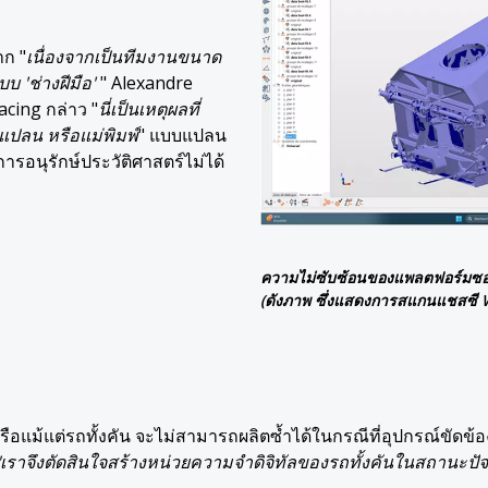
าก "
เนื่องจากเป็นทีมงานขนาด
บ 'ช่างฝีมือ'
" Alexandre
cing กล่าว "
นี่เป็นเหตุผลที่
ลน หรือแม่พิมพ์
" แบบแปลน
รอนุรักษ์ประวัติศาสตร์ไม่ได้
ความไม่ซับซ้อนของแพลตฟอร์มซอฟต
(ดังภาพ ซึ่งแสดงการสแกนแชสซี
อแม้แต่รถทั้งคัน จะไม่สามารถผลิตซ้ำได้ในกรณีที่อุปกรณ์ขัดข้อ
"เราจึงตัดสินใจสร้างหน่วยความจำดิจิทัลของรถทั้งคันในสถานะปัจ