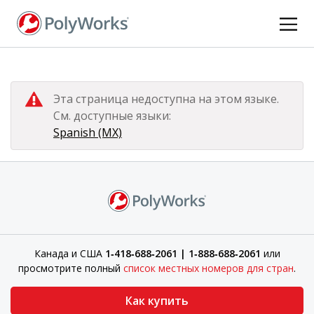
Перейти
к
основному
содержанию
Эта страница недоступна на этом языке.
См. доступные языки:
Spanish (MX)
Канада и США
1‑418‑688‑2061 | 1‑888‑688‑2061
или
просмотрите полный
список местных номеров для стран
.
Как купить