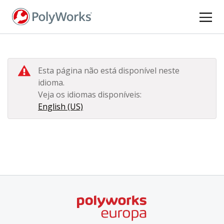
Pular
para
o
conteúdo
principal
Esta página não está disponível neste
idioma.
Veja os idiomas disponíveis:
English (US)