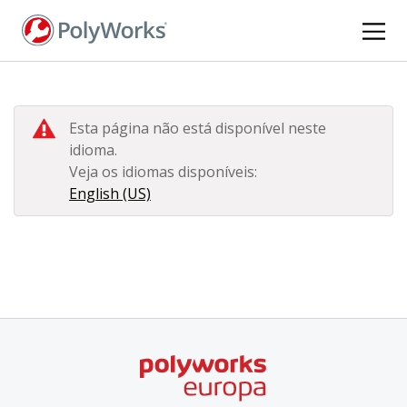
Pular
para
o
conteúdo
principal
Esta página não está disponível neste
idioma.
Veja os idiomas disponíveis:
English (US)