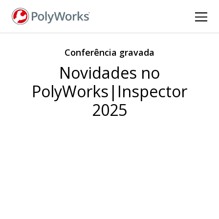
Pular
para
o
conteúdo
Conferência gravada
principal
Novidades no
PolyWorks|Inspector
2025