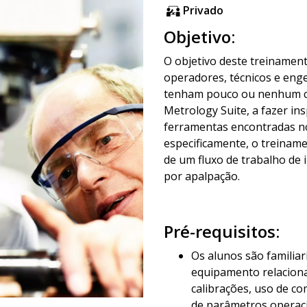
Privado
Objetivo:
O objetivo deste treinamento
operadores, técnicos e eng
tenham pouco ou nenhum c
Metrology Suite, a fazer i
ferramentas encontradas n
especificamente, o treiname
de um fluxo de trabalho de
por apalpação.
Pré-requisitos:
Os alunos são famili
equipamento relaciona
calibrações, uso de c
de parâmetros operaci