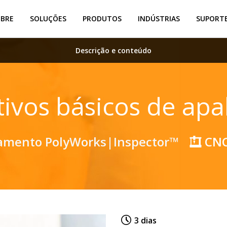
OBRE
SOLUÇÕES
PRODUTOS
INDÚSTRIAS
SUPORTE
Descrição e conteúdo
tivos básicos de ap
amento PolyWorks|Inspector™
CN
3 dias