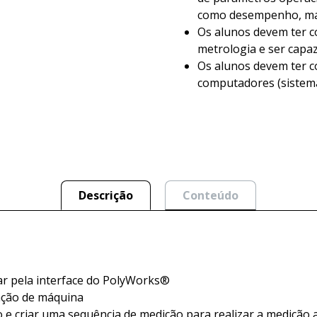
como desempenho, ma
Os alunos devem ter c
metrologia e ser capaz
Os alunos devem ter c
computadores (sistem
Descrição
Conteúdo
ar pela interface do PolyWorks®
ração de máquina
 e criar uma sequência de medição para realizar a medição