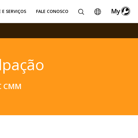
 E SERVIÇOS
FALE CONOSCO
alpação
C CMM