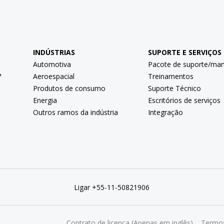
INDÚSTRIAS
SUPORTE E SERVIÇOS
Automotiva
Pacote de suporte/ma
™
Aeroespacial
Treinamentos
Produtos de consumo
Suporte Técnico
Energia
Escritórios de serviços
Outros ramos da indústria
Integração
Ligar +55-11-50821906
Contrato de licença (Apenas em inglês)
Termos