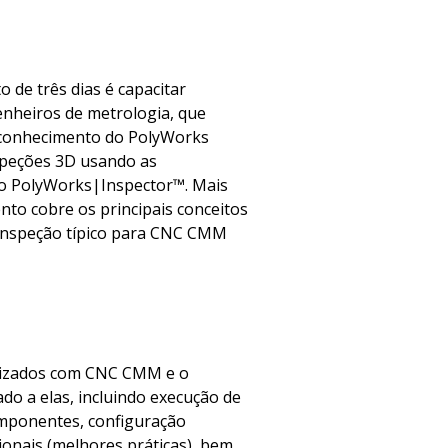
 de três dias é capacitar
enheiros de metrologia, que
onhecimento do PolyWorks
nspeções 3D usando as
o PolyWorks|Inspector™. Mais
nto cobre os principais conceitos
 inspeção típico para CNC CMM
arizados com CNC CMM e o
do a elas, incluindo execução de
omponentes, configuração
onais (melhores práticas), bem