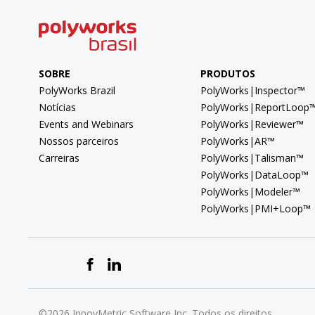
SOBRE
PRODUTOS
PolyWorks Brazil
PolyWorks|Inspector™
Notícias
PolyWorks|ReportLoop
Events and Webinars
PolyWorks|Reviewer™
Nossos parceiros
PolyWorks|AR™
Carreiras
PolyWorks|Talisman™
PolyWorks|DataLoop™
PolyWorks|Modeler™
PolyWorks|PMI+Loop™
©2026 InnovMetric Software Inc. Todos os direitos