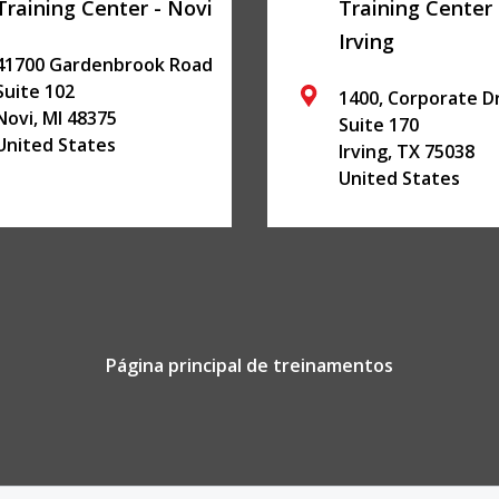
Training Center - Novi
Training Center 
Irving
41700 Gardenbrook Road
Suite 102
1400, Corporate D
Novi
,
MI
48375
Suite 170
United States
Irving
,
TX
75038
United States
Página principal de treinamentos