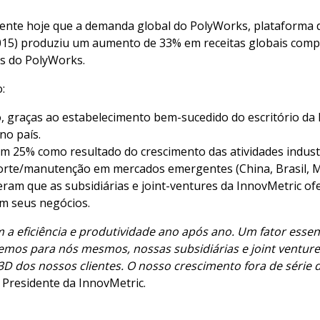
ente hoje que a demanda global do PolyWorks, plataforma d
015) produziu um aumento de 33% em receitas globais compar
as do PolyWorks.
o:
, graças ao estabelecimento bem-sucedido do escritório da 
 no país.
25% como resultado do crescimento das atividades industr
orte/manutenção em mercados emergentes (China, Brasil, Mé
beram que as subsidiárias e joint-ventures da InnovMetric of
em seus negócios.
 a eficiência e produtividade ano após ano. Um fator essen
emos para nós mesmos, nossas subsidiárias e joint ventur
3D dos nossos clientes. O nosso crescimento fora de série 
, Presidente da InnovMetric.