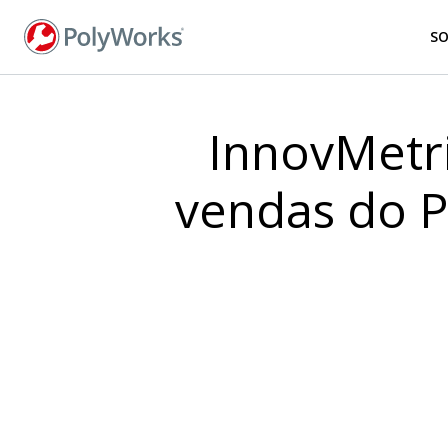
Pular
para
S
o
conteúdo
principal
InnovMetr
vendas do P