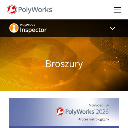
Przejdź
do
treści
Broszury