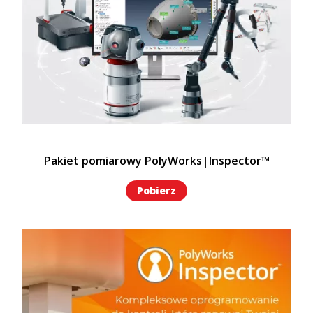
Pakiet pomiarowy PolyWorks|Inspector™
Pobierz