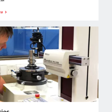
ku
ries