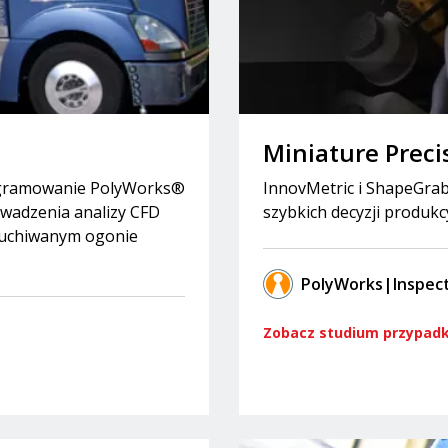
Miniature Prec
ogramowanie PolyWorks®
InnovMetric i ShapeGr
owadzenia analizy CFD
szybkich decyzji produk
muchiwanym ogonie
PolyWorks|Inspec
Zobacz studium przypad