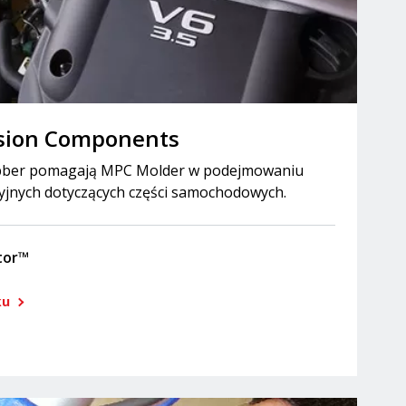
ision Components
abber pomagają MPC Molder w podejmowaniu
cyjnych dotyczących części samochodowych.
tor™
ku