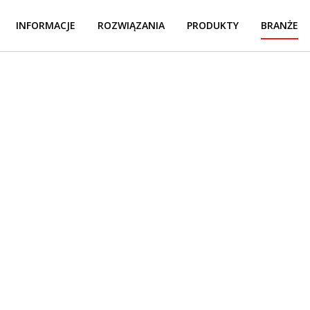
INFORMACJE
ROZWIĄZANIA
PRODUKTY
BRANŻE
anża samochod
®
ę, dlaczego PolyWorks
jest