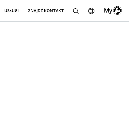
USŁUGI
ZNAJDŹ KONTAKT
owa
 wiodącym na