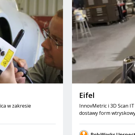
Eifel
ica w zakresie
InnovMetric i 3D Scan IT 
dostawy form wtryskowy
PolyWorks|Inspec