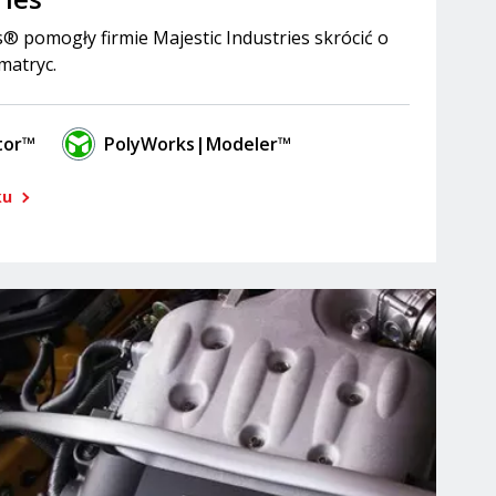
® pomogły firmie Majestic Industries skrócić o
matryc.
tor™
PolyWorks|Modeler™
ku