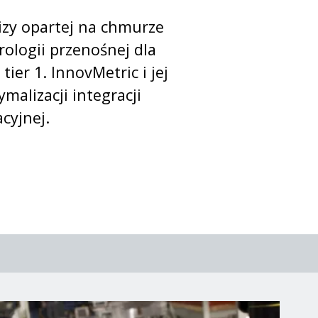
alizy opartej na chmurze
ologii przenośnej dla
er 1. InnovMetric i jej
malizacji integracji
cyjnej.