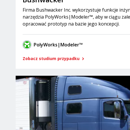
Firma Bushwacker Inc. wykorzystuje funkcje inżyn
narzędzia PolyWorks|Modeler™, aby w ciągu zaled
opracować prototyp na bazie jego koncepcji.
PolyWorks|Modeler™
Zobacz studium przypadku