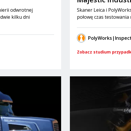
ierii odwrotnej
Skaner Leica i PolyWorks
wie kilku dni
połowę czas testowania 
PolyWorks|Inspec
Zobacz studium przypad