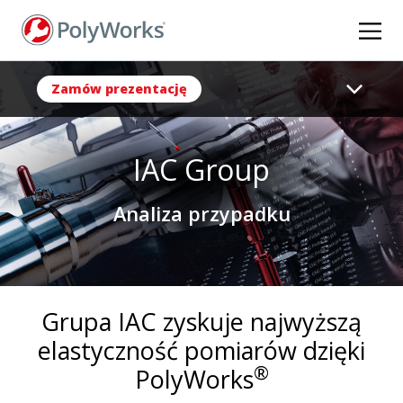
Przejdź
do
treści
Zamów prezentację
IAC Group
Analiza przypadku
Grupa IAC zyskuje najwyższą
elastyczność pomiarów dzięki
®
PolyWorks