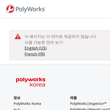
주
요
콘
텐
츠
로
이 페이지는 이 언어로 제공되지 않습니다.
건
사용 가능한 언어 보기:
너
English (US)
뛰
French (FR)
기
정보
제품
PolyWorks Korea
PolyWorks|Inspector™
뉴스
PolyWorks|ReportLoop