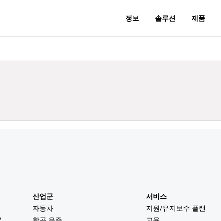
정보
솔루션
제품
산업군
서비스
자동차
지원/유지보수 플랜
™
항공 우주
교육