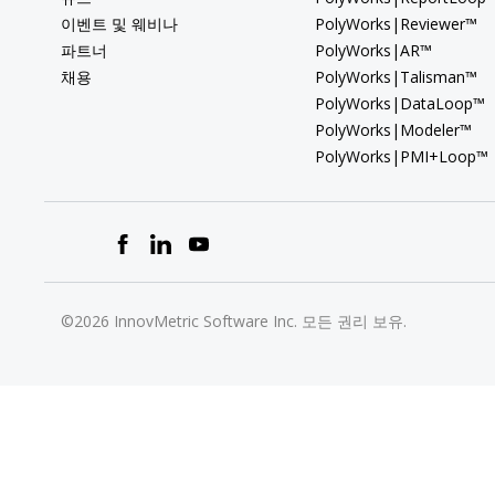
이벤트 및 웨비나
PolyWorks|Reviewer™
파트너
PolyWorks|AR™
채용
PolyWorks|Talisman™
PolyWorks|DataLoop™
PolyWorks|Modeler™
PolyWorks|PMI+Loop™
©2026 InnovMetric Software Inc. 모든 권리 보유.