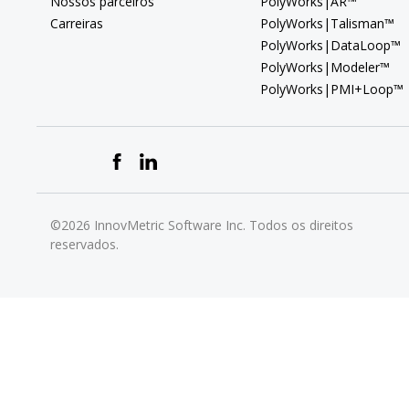
Nossos parceiros
PolyWorks|AR™
Carreiras
PolyWorks|Talisman™
PolyWorks|DataLoop™
PolyWorks|Modeler™
PolyWorks|PMI+Loop™
©2026 InnovMetric Software Inc. Todos os direitos
reservados.