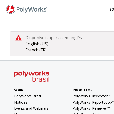
Pular
para
S
o
conteúdo
principal
Disponíveis apenas em inglês.
English (US)
French (FR)
SOBRE
PRODUTOS
PolyWorks Brazil
PolyWorks|Inspector™
Notícias
PolyWorks|ReportLoop
Events and Webinars
PolyWorks|Reviewer™