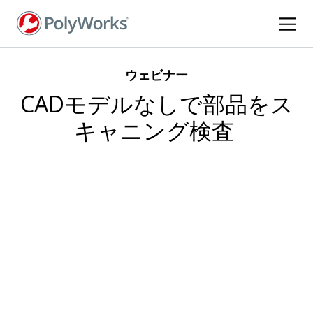
メ
イ
ン
コ
ウェビナー
ン
テ
CADモデルなしで部品をス
ン
キャニング検査
ツ
に
移
動