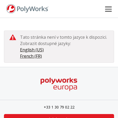
Skip
to
main
content
Tato stránka není v tomto jazyce k dispozici.
Zobrazit dostupné jazyky:
English (US)
French (FR)
+33 1 30 79 02 22