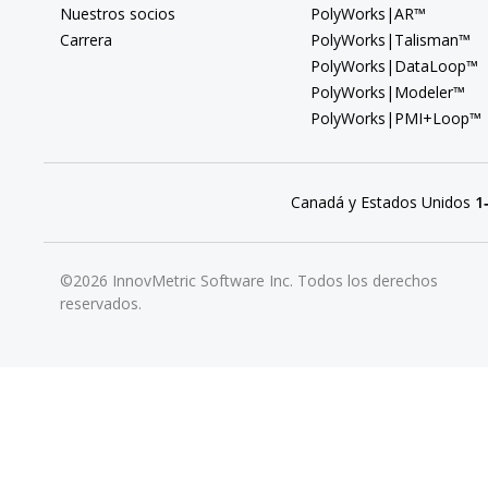
Nuestros socios
PolyWorks|AR™
Carrera
PolyWorks|Talisman™
PolyWorks|DataLoop™
PolyWorks|Modeler™
PolyWorks|PMI+Loop™
Canadá y Estados Unidos
1
©2026 InnovMetric Software Inc. Todos los derechos
reservados.