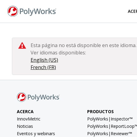
Pasar
al
ACE
contenido
principal
Esta página no está disponible en este idioma.
Ver idiomas disponibles:
English (US)
French (FR)
ACERCA
PRODUCTOS
InnovMetric
PolyWorks|Inspector™
Noticias
PolyWorks|ReportLoop
Eventos y webinars
PolyWorks|Reviewer™