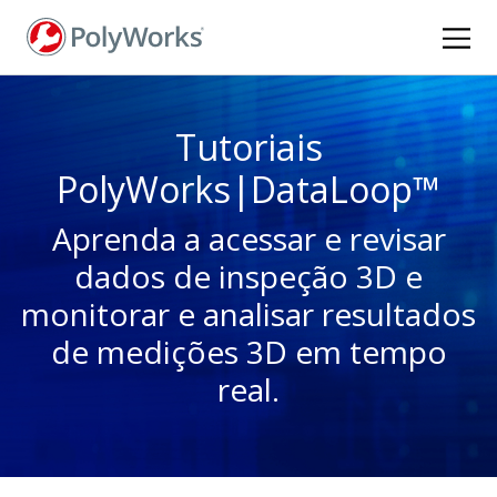
Pular
para
o
conteúdo
principal
Tutoriais
PolyWorks|DataLoop™
Aprenda a acessar e revisar
dados de inspeção 3D e
monitorar e analisar resultados
de medições 3D em tempo
real.