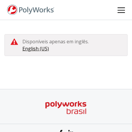
Pular
para
o
conteúdo
principal
Disponíveis apenas em inglês.
English (US)