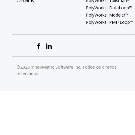
Carreiras
PolyWorks|Talisman™
PolyWorks|DataLoop™
PolyWorks|Modeler™
PolyWorks|PMI+Loop™
©2026 InnovMetric Software Inc. Todos os direitos
reservados.