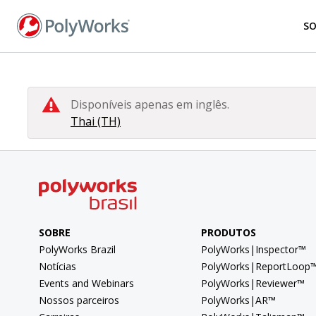
Pular
para
S
o
conteúdo
principal
Disponíveis apenas em inglês.
Thai (TH)
SOBRE
PRODUTOS
PolyWorks Brazil
PolyWorks|Inspector™
Notícias
PolyWorks|ReportLoop
Events and Webinars
PolyWorks|Reviewer™
Nossos parceiros
PolyWorks|AR™