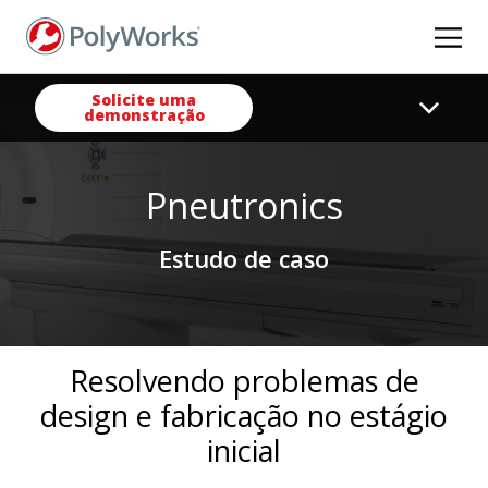
Pular
para
o
conteúdo
Solicite uma
demonstração
principal
Pneutronics
Estudo de caso
Resolvendo problemas de
design e fabricação no estágio
inicial