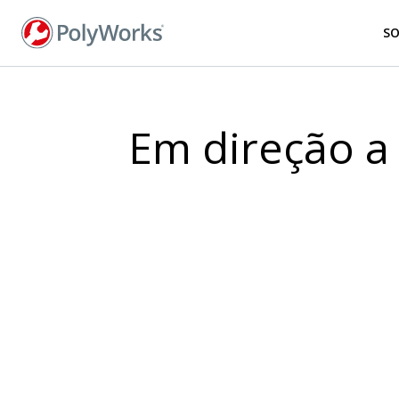
Pular
para
S
o
conteúdo
principal
Em direção a