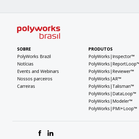
SOBRE
PRODUTOS
PolyWorks Brazil
PolyWorks|Inspector™
Notícias
PolyWorks|ReportLoop
Events and Webinars
PolyWorks|Reviewer™
Nossos parceiros
PolyWorks|AR™
Carreiras
PolyWorks|Talisman™
PolyWorks|DataLoop™
PolyWorks|Modeler™
PolyWorks|PMI+Loop™