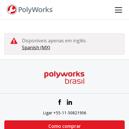
Pular
para
o
conteúdo
principal
Disponíveis apenas em inglês.
Spanish (MX)
Ligar +55-11-50821906
Como comprar